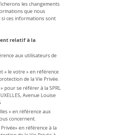
afficherons les changements
nformations que nous
t si ces informations sont
nt relatif à la
érence aux utilisateurs de
et « le votre » en référence
 protection de la Vie Privée.
 » pour se référer à la SPRL
 BRUXELLES, Avenue Louise
5
les » en référence aux
vous concernent.
e Privée» en référence à la
tection de la Vie Privée à