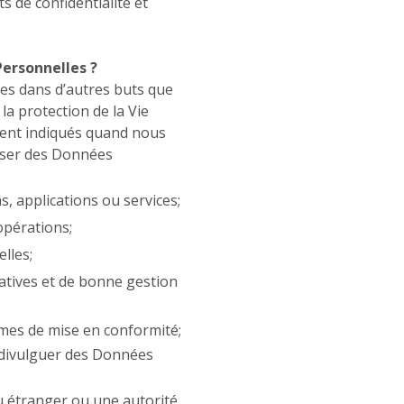
 de confidentialité et
Personnelles ?
es dans d’autres buts que
la protection de la Vie
ment indiqués quand nous
liser des Données
, applications ou services;
opérations;
lles;
ratives et de bonne gestion
mes de mise en conformité;
e divulguer des Données
u étranger ou une autorité