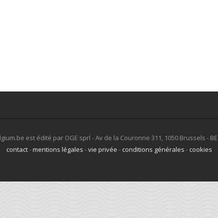
lgium.be est édité par OGE sprl - Av de la Couronne 311, 1050 Brussels - B
contact
-
mentions légales
-
vie privée
-
conditions générales
-
cookies