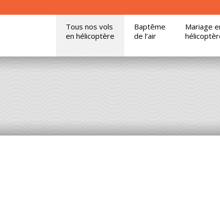
Tous nos vols
Baptême
Mariage e
en hélicoptère
de l’air
hélicoptèr